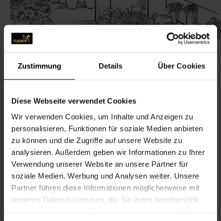
Zustimmung
Details
Über Cookies
KONTAKT
Diese Webseite verwendet Cookies
Wir verwenden Cookies, um Inhalte und Anzeigen zu
Holger Staacke
personalisieren, Funktionen für soziale Medien anbieten
Staacke, Holger
zu können und die Zugriffe auf unsere Website zu
Breite Str. 2b
analysieren. Außerdem geben wir Informationen zu Ihrer
Verwendung unserer Website an unsere Partner für
04617 Treben
soziale Medien, Werbung und Analysen weiter. Unsere
Partner führen diese Informationen möglicherweise mit
034343-517 84
weiteren Daten zusammen, die Sie ihnen bereitgestellt
034343-916 88
haben oder die sie im Rahmen Ihrer Nutzung der Dienste
info@gaertnerei-staacke.de