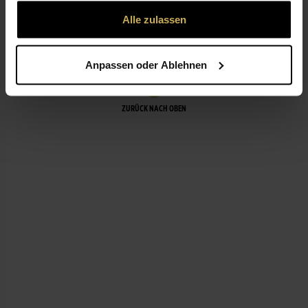
gesammelt haben.
Alle zulassen
LEISTUNGEN
Anpassen oder Ablehnen
ZURÜCK NACH OBEN