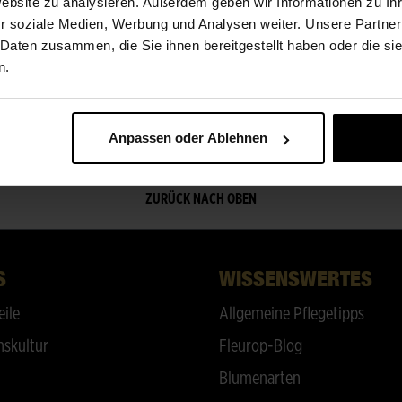
ÜBER UNS
Website zu analysieren. Außerdem geben wir Informationen zu I
r soziale Medien, Werbung und Analysen weiter. Unsere Partner
 Daten zusammen, die Sie ihnen bereitgestellt haben oder die s
www.dasblumenleben.de
n.
Anpassen oder Ablehnen
ZURÜCK NACH OBEN
S
WISSENSWERTES
eile
Allgemeine Pflegetipps
skultur
Fleurop-Blog
Blumenarten