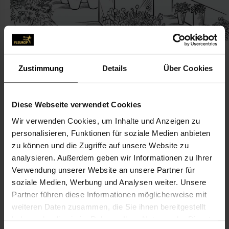
Zustimmung
Details
Über Cookies
KONTAKT
Diese Webseite verwendet Cookies
Wir verwenden Cookies, um Inhalte und Anzeigen zu
Blumen-Laupitz Floristik
personalisieren, Funktionen für soziale Medien anbieten
Laupitz, Petra
zu können und die Zugriffe auf unsere Website zu
Straße der Jugend 342 A
analysieren. Außerdem geben wir Informationen zu Ihrer
Verwendung unserer Website an unsere Partner für
02943 Klitten
soziale Medien, Werbung und Analysen weiter. Unsere
Partner führen diese Informationen möglicherweise mit
035895-502 13
weiteren Daten zusammen, die Sie ihnen bereitgestellt
035895-568 04
haben oder die sie im Rahmen Ihrer Nutzung der Dienste
info@blumen-laupitz.de