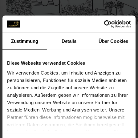
Zustimmung
Details
Über Cookies
KONTAKT
Diese Webseite verwendet Cookies
Wir verwenden Cookies, um Inhalte und Anzeigen zu
Blumenboutique Hartmann
personalisieren, Funktionen für soziale Medien anbieten
Hartmann, Egon, Blumenboutique Hartmann
zu können und die Zugriffe auf unsere Website zu
Leipziger Str. 16
analysieren. Außerdem geben wir Informationen zu Ihrer
Verwendung unserer Website an unsere Partner für
98617 Meiningen
soziale Medien, Werbung und Analysen weiter. Unsere
Partner führen diese Informationen möglicherweise mit
03693-410 72
weiteren Daten zusammen, die Sie ihnen bereitgestellt
03693-50 33 23
haben oder die sie im Rahmen Ihrer Nutzung der Dienste
boutique@hartmann-blumen.de