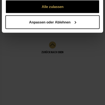
gesammelt haben.
Alle zulassen
ÖFFNUNGSZEITEN
Anpassen oder Ablehnen
LEISTUNGEN
ZURÜCK NACH OBEN