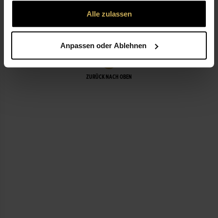
gesammelt haben.
Alle zulassen
LEISTUNGEN
Anpassen oder Ablehnen
ZURÜCK NACH OBEN