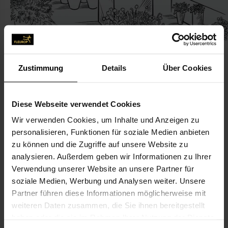
Zustimmung
Details
Über Cookies
KONTAKT
Diese Webseite verwendet Cookies
Wir verwenden Cookies, um Inhalte und Anzeigen zu
Floristik Querbeet
personalisieren, Funktionen für soziale Medien anbieten
Stommen, René
zu können und die Zugriffe auf unsere Website zu
Hauptstr. 32
analysieren. Außerdem geben wir Informationen zu Ihrer
Verwendung unserer Website an unsere Partner für
52249 Eschweiler
soziale Medien, Werbung und Analysen weiter. Unsere
Partner führen diese Informationen möglicherweise mit
02403-749 81 93
weiteren Daten zusammen, die Sie ihnen bereitgestellt
02403-749 81 92
haben oder die sie im Rahmen Ihrer Nutzung der Dienste
info@querbeet-weisweiler.de