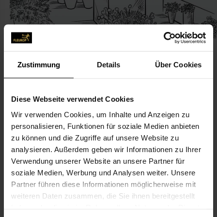
Zustimmung
Details
Über Cookies
KONTAKT
Diese Webseite verwendet Cookies
Wir verwenden Cookies, um Inhalte und Anzeigen zu
Floristik u. mehr
personalisieren, Funktionen für soziale Medien anbieten
Krause, Erika
zu können und die Zugriffe auf unsere Website zu
Pferdemarkt 5
analysieren. Außerdem geben wir Informationen zu Ihrer
Verwendung unserer Website an unsere Partner für
99994 Nottertal-Heilinger Höhen
soziale Medien, Werbung und Analysen weiter. Unsere
Partner führen diese Informationen möglicherweise mit
036021-856 95
weiteren Daten zusammen, die Sie ihnen bereitgestellt
036021-856 96
haben oder die sie im Rahmen Ihrer Nutzung der Dienste
tankstellekrause@mail.ru