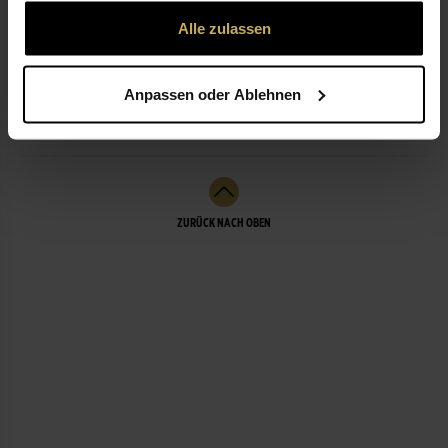
gesammelt haben.
Alle zulassen
ÖFFNUNGSZEITEN
Anpassen oder Ablehnen
LEISTUNGEN
ZURÜCK NACH OBEN