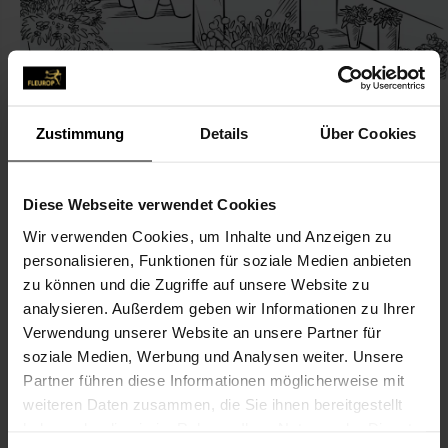
Zustimmung
Details
Über Cookies
KONTAKT
Diese Webseite verwendet Cookies
Wir verwenden Cookies, um Inhalte und Anzeigen zu
Osterland Landwirtschafts GmbH
personalisieren, Funktionen für soziale Medien anbieten
Osterland" Landwirtschafts GmbH"
zu können und die Zugriffe auf unsere Website zu
Markt 17
analysieren. Außerdem geben wir Informationen zu Ihrer
Verwendung unserer Website an unsere Partner für
06682 Teuchern
soziale Medien, Werbung und Analysen weiter. Unsere
Partner führen diese Informationen möglicherweise mit
034443-202 76
weiteren Daten zusammen, die Sie ihnen bereitgestellt
034443-202 76
haben oder die sie im Rahmen Ihrer Nutzung der Dienste
b.ludwig@osterland-teuchern.de