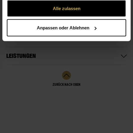
gesammelt haben.
Alle zulassen
ÖFFNUNGSZEITEN
Anpassen oder Ablehnen
NICHT LIEFERBEREIT
LEISTUNGEN
ZURÜCK NACH OBEN