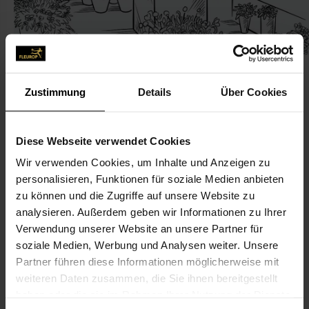
Zustimmung
Details
Über Cookies
KONTAKT
Diese Webseite verwendet Cookies
Wir verwenden Cookies, um Inhalte und Anzeigen zu
Blumen Stuiber
personalisieren, Funktionen für soziale Medien anbieten
Stuiber, Alfred
zu können und die Zugriffe auf unsere Website zu
Regensburger Str. 22
analysieren. Außerdem geben wir Informationen zu Ihrer
Verwendung unserer Website an unsere Partner für
93426 Roding
soziale Medien, Werbung und Analysen weiter. Unsere
Partner führen diese Informationen möglicherweise mit
09461-941 30
weiteren Daten zusammen, die Sie ihnen bereitgestellt
09461-94 13 13
haben oder die sie im Rahmen Ihrer Nutzung der Dienste
blumen@stuiber.eu