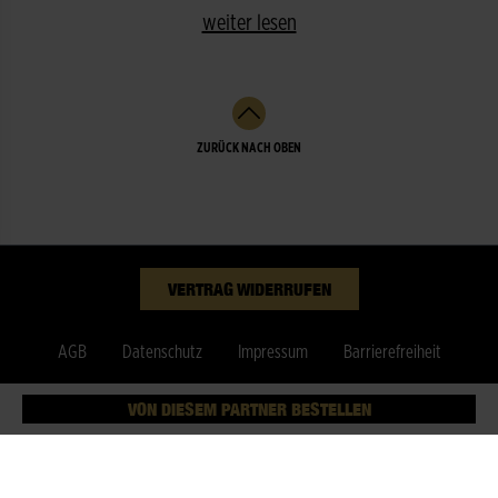
weiter lesen
ZURÜCK NACH OBEN
VERTRAG WIDERRUFEN
AGB
Datenschutz
Impressum
Barrierefreiheit
Cookies
© Fleurop AG
VON DIESEM PARTNER BESTELLEN