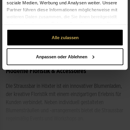
soziale Medien, Werbung und Analysen weiter. Unsere
Partner führen diese Informationen möglicherweise mit
weiteren Daten zusammen, die Sie ihnen bereitgestellt
ÖFFNUNGSZEITEN
haben oder die sie im Rahmen Ihrer Nutzung der Dienste
gesammelt haben.
LEISTUNGEN
Alle zulassen
Anpassen oder Ablehnen
ÜBER UNS
Moderne Floristik & Accessoires
Die Straussbar in Höxter ist ein innovativer Blumenladen,
der kreative Floristik mit einem einzigartigen Erlebnis für
Kunden verbindet. Neben individuell gestalteten
Blumensträußen und -arrangements bietet die Straussbar
regelmäßig Events und Workshops an.