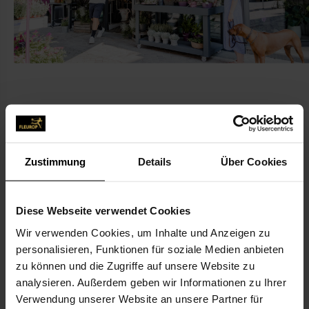
KONTAKT
Zustimmung
Details
Über Cookies
Die Straussbar
Die Straussbar - Höxter
Diese Webseite verwendet Cookies
Nicolaistr. 8
37671 Höxter
Wir verwenden Cookies, um Inhalte und Anzeigen zu
personalisieren, Funktionen für soziale Medien anbieten
zu können und die Zugriffe auf unsere Website zu
05271-69 50 85
analysieren. Außerdem geben wir Informationen zu Ihrer
Verwendung unserer Website an unsere Partner für
rechnung@die-straussbar.de