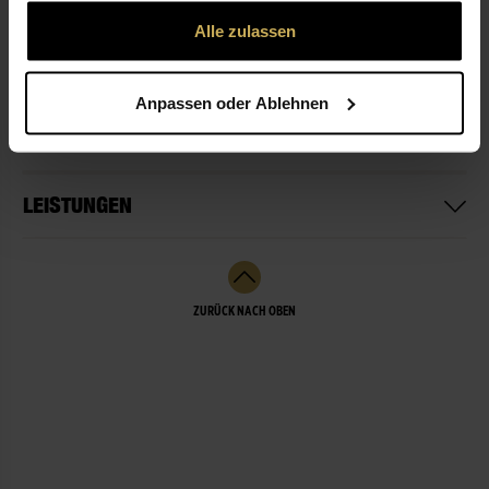
gesammelt haben.
Alle zulassen
ÖFFNUNGSZEITEN
Anpassen oder Ablehnen
NICHT LIEFERBEREIT
LEISTUNGEN
ZURÜCK NACH OBEN