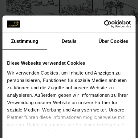
Zustimmung
Details
Über Cookies
KONTAKT
Diese Webseite verwendet Cookies
Wir verwenden Cookies, um Inhalte und Anzeigen zu
Gartenbau & Floristik Buchner
personalisieren, Funktionen für soziale Medien anbieten
Buchner, Erich
zu können und die Zugriffe auf unsere Website zu
Marktplatz 6
analysieren. Außerdem geben wir Informationen zu Ihrer
Verwendung unserer Website an unsere Partner für
84066 Mallersdorf-Pfaffenberg
soziale Medien, Werbung und Analysen weiter. Unsere
Partner führen diese Informationen möglicherweise mit
08772-10 00
weiteren Daten zusammen, die Sie ihnen bereitgestellt
08772-10 00
haben oder die sie im Rahmen Ihrer Nutzung der Dienste
GaertnereiBuchner@gmx.de