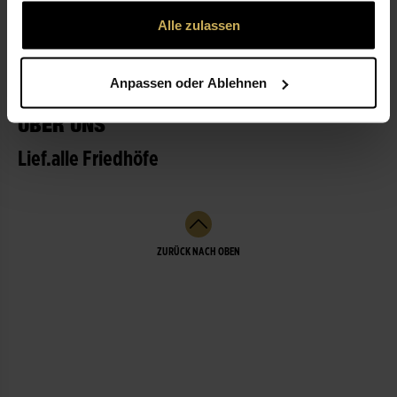
gesammelt haben.
Alle zulassen
LEISTUNGEN
Anpassen oder Ablehnen
ÜBER UNS
Lief.alle Friedhöfe
ZURÜCK NACH OBEN