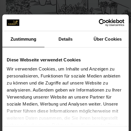
Zustimmung
Details
Über Cookies
KONTAKT
Diese Webseite verwendet Cookies
Wir verwenden Cookies, um Inhalte und Anzeigen zu
WeLoveDeko
personalisieren, Funktionen für soziale Medien anbieten
Ünlü, Coskun
zu können und die Zugriffe auf unsere Website zu
Adolf-Miersch-Str. 6
analysieren. Außerdem geben wir Informationen zu Ihrer
Verwendung unserer Website an unsere Partner für
60528 Frankfurt am Main
soziale Medien, Werbung und Analysen weiter. Unsere
Partner führen diese Informationen möglicherweise mit
069-6780 88 28
weiteren Daten zusammen, die Sie ihnen bereitgestellt
069-6772 45 41
haben oder die sie im Rahmen Ihrer Nutzung der Dienste
info@welovedekofrankfurt.de