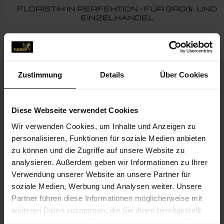
Zustimmung
Details
Über Cookies
KONTAKT
Diese Webseite verwendet Cookies
Blumenstudio wilde Rose
Wir verwenden Cookies, um Inhalte und Anzeigen zu
personalisieren, Funktionen für soziale Medien anbieten
H. Cinar
zu können und die Zugriffe auf unsere Website zu
Am Heilbrunnen 89
analysieren. Außerdem geben wir Informationen zu Ihrer
72766 Reutlingen
Verwendung unserer Website an unsere Partner für
soziale Medien, Werbung und Analysen weiter. Unsere
07121-161 623
Partner führen diese Informationen möglicherweise mit
weiteren Daten zusammen, die Sie ihnen bereitgestellt
haben oder die sie im Rahmen Ihrer Nutzung der Dienste
mail@meinblumenstudio.de