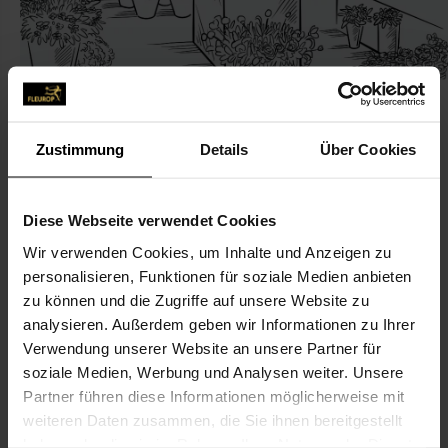
Zustimmung
Details
Über Cookies
KONTAKT
Diese Webseite verwendet Cookies
Blumen & Garten Beck
Wir verwenden Cookies, um Inhalte und Anzeigen zu
personalisieren, Funktionen für soziale Medien anbieten
Blumen & Garten Beck Astrid Beck & Sohn OHG
zu können und die Zugriffe auf unsere Website zu
Hochstr. 25
analysieren. Außerdem geben wir Informationen zu Ihrer
82024 Taufkirchen
Verwendung unserer Website an unsere Partner für
soziale Medien, Werbung und Analysen weiter. Unsere
089-612 14 16
Partner führen diese Informationen möglicherweise mit
089-614 05 39
weiteren Daten zusammen, die Sie ihnen bereitgestellt
haben oder die sie im Rahmen Ihrer Nutzung der Dienste
gaertnerei-beck@t-online.de