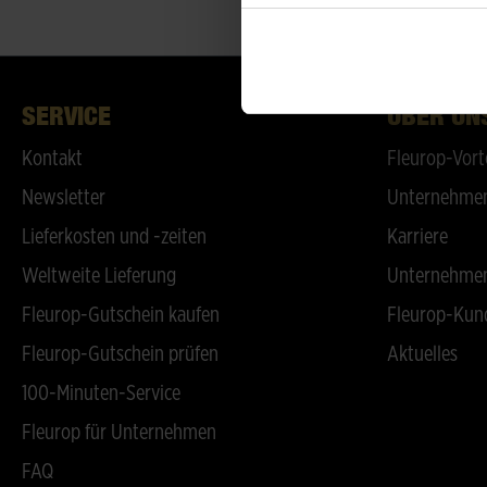
SERVICE
ÜBER UN
Kontakt
Fleurop-Vort
Newsletter
Unternehmen
Lieferkosten und -zeiten
Karriere
Weltweite Lieferung
Unternehmen
Fleurop-Gutschein kaufen
Fleurop-Kun
Fleurop-Gutschein prüfen
Aktuelles
100-Minuten-Service
Fleurop für Unternehmen
FAQ