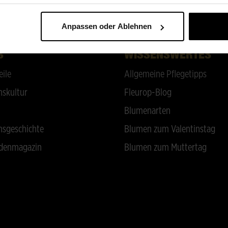
ZURÜCK NACH OBEN
Anpassen oder Ablehnen
S
WISSENSWERTES
eile
Allgemeine Pflegetipps
skultur
Fleurop-Blog
Blumenarten
sgeschichte
Blumen zum Valentinstag
denmagazin
Blumen zum Muttertag