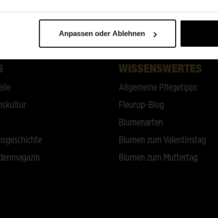
ZURÜCK NACH OBEN
Anpassen oder Ablehnen
S
WISSENSWERTES
eile
Allgemeine Pflegetipps
skultur
Fleurop-Blog
Blumenarten
sgeschichte
Blumen zum Valentinstag
denmagazin
Blumen zum Muttertag