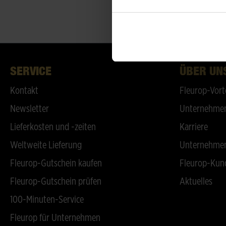
SERVICE
ÜBER UN
Kontakt
Fleurop-Vort
Newsletter
Unternehmen
Lieferkosten und -zeiten
Karriere
Weltweite Lieferung
Unternehmen
Fleurop-Gutschein kaufen
Fleurop-Kun
Fleurop-Gutschein prüfen
Aktuelles
100-Minuten-Service
Fleurop für Unternehmen