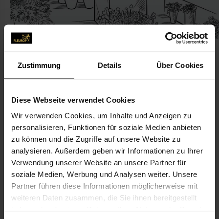
Zustimmung
Details
Über Cookies
KONTAKT
Diese Webseite verwendet Cookies
Wir verwenden Cookies, um Inhalte und Anzeigen zu
Lonzen & Heucher GmbH
personalisieren, Funktionen für soziale Medien anbieten
Lonzen & Heucher GmbH Friedhofsgärtn.a. Stoffeler
zu können und die Zugriffe auf unsere Website zu
Friedhof
analysieren. Außerdem geben wir Informationen zu Ihrer
Verwendung unserer Website an unsere Partner für
Stoffeler Kapellenweg 302
soziale Medien, Werbung und Analysen weiter. Unsere
40225 Düsseldorf
Partner führen diese Informationen möglicherweise mit
weiteren Daten zusammen, die Sie ihnen bereitgestellt
0211-34 58 32
haben oder die sie im Rahmen Ihrer Nutzung der Dienste
0211-34 58 70