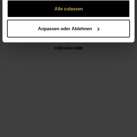
gesammelt haben.
Alle zulassen
LEISTUNGEN
Anpassen oder Ablehnen
ZURÜCK NACH OBEN