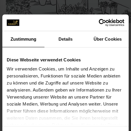
Zustimmung
Details
Über Cookies
KONTAKT
Diese Webseite verwendet Cookies
Wir verwenden Cookies, um Inhalte und Anzeigen zu
Die Blume
personalisieren, Funktionen für soziale Medien anbieten
Bewer, Michael, Die Blume
zu können und die Zugriffe auf unsere Website zu
Kaiser-Wilhelm-Ring 40
analysieren. Außerdem geben wir Informationen zu Ihrer
Verwendung unserer Website an unsere Partner für
50672 Köln
soziale Medien, Werbung und Analysen weiter. Unsere
Partner führen diese Informationen möglicherweise mit
0221-13 42 00
weiteren Daten zusammen, die Sie ihnen bereitgestellt
haben oder die sie im Rahmen Ihrer Nutzung der Dienste
dieblume-koeln@t-online.de