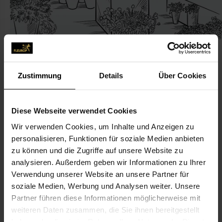
Zustimmung
Details
Über Cookies
KONTAKT
Diese Webseite verwendet Cookies
ABC-Blumenhaus Colle GmbH
Wir verwenden Cookies, um Inhalte und Anzeigen zu
ABC-Blumenhaus Colle GmbH
personalisieren, Funktionen für soziale Medien anbieten
zu können und die Zugriffe auf unsere Website zu
Schillerstr. 29
analysieren. Außerdem geben wir Informationen zu Ihrer
45739 Oer-Erkenschwick
Verwendung unserer Website an unsere Partner für
soziale Medien, Werbung und Analysen weiter. Unsere
02368-12 34
Partner führen diese Informationen möglicherweise mit
02368-555 92
weiteren Daten zusammen, die Sie ihnen bereitgestellt
info@blumenhaus-colle.de
haben oder die sie im Rahmen Ihrer Nutzung der Dienste