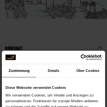
KONTAKT
Blumen Stirba
Stirba GbR Regina & Joachim Stirba
Zustimmung
Details
Über Cookies
Etzmattenstr. 6
79112 Freiburg-Tiengen
Diese Webseite verwendet Cookies
07664-962 00 46
Wir verwenden Cookies, um Inhalte und Anzeigen zu
07664-962 00 45
personalisieren, Funktionen für soziale Medien anbieten
info@blumen-stirba.de
zu können und die Zugriffe auf unsere Website zu