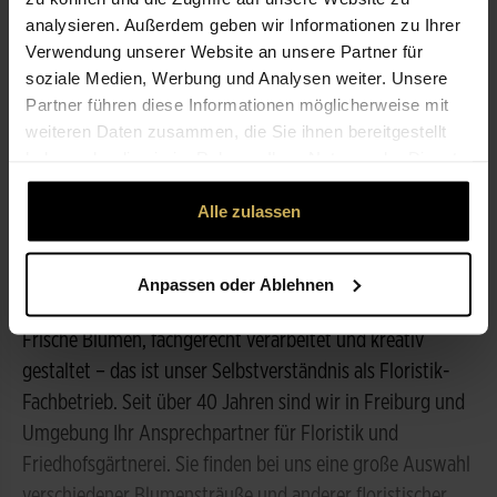
analysieren. Außerdem geben wir Informationen zu Ihrer
Verwendung unserer Website an unsere Partner für
ÖFFNUNGSZEITEN
soziale Medien, Werbung und Analysen weiter. Unsere
Partner führen diese Informationen möglicherweise mit
weiteren Daten zusammen, die Sie ihnen bereitgestellt
NICHT LIEFERBEREIT
haben oder die sie im Rahmen Ihrer Nutzung der Dienste
gesammelt haben.
LEISTUNGEN
Alle zulassen
Anpassen oder Ablehnen
ÜBER UNS
Frische Blumen, fachgerecht verarbeitet und kreativ
gestaltet – das ist unser Selbstverständnis als Floristik-
Fachbetrieb. Seit über 40 Jahren sind wir in Freiburg und
Umgebung Ihr Ansprechpartner für Floristik und
Friedhofsgärtnerei. Sie finden bei uns eine große Auswahl
verschiedener Blumensträuße und anderer floristischer