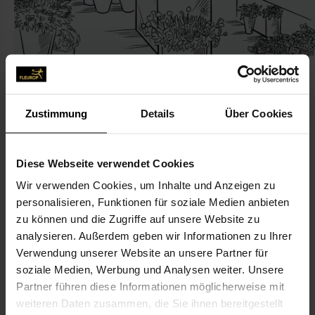
Zustimmung
Details
Über Cookies
KONTAKT
Diese Webseite verwendet Cookies
Silke Erkel
Wir verwenden Cookies, um Inhalte und Anzeigen zu
Erkel, Silke
personalisieren, Funktionen für soziale Medien anbieten
Am Burghof 2
zu können und die Zugriffe auf unsere Website zu
34431 Marsberg
analysieren. Außerdem geben wir Informationen zu Ihrer
Verwendung unserer Website an unsere Partner für
soziale Medien, Werbung und Analysen weiter. Unsere
02992-44 05
Partner führen diese Informationen möglicherweise mit
02992-977 67 30
weiteren Daten zusammen, die Sie ihnen bereitgestellt
silkeerkel@westheim.org