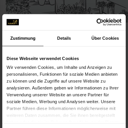
Zustimmung
Details
Über Cookies
KONTAKT
Diese Webseite verwendet Cookies
Wir verwenden Cookies, um Inhalte und Anzeigen zu
Brandl Blumen GmbH
personalisieren, Funktionen für soziale Medien anbieten
Brandl Blumen GmbH
zu können und die Zugriffe auf unsere Website zu
Ungererstr. 141
analysieren. Außerdem geben wir Informationen zu Ihrer
Verwendung unserer Website an unsere Partner für
80805 München
soziale Medien, Werbung und Analysen weiter. Unsere
Partner führen diese Informationen möglicherweise mit
089-36 70 37
weiteren Daten zusammen, die Sie ihnen bereitgestellt
089-367295
haben oder die sie im Rahmen Ihrer Nutzung der Dienste
info@brandl-blumen.de