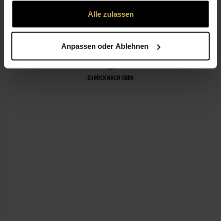
gesammelt haben.
Alle zulassen
LEISTUNGEN
Anpassen oder Ablehnen
ZURÜCK NACH OBEN