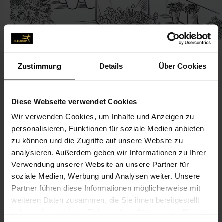
Zustimmung
Details
Über Cookies
KONTAKT
Diese Webseite verwendet Cookies
Wir verwenden Cookies, um Inhalte und Anzeigen zu
Reischl Die Topfblume
personalisieren, Funktionen für soziale Medien anbieten
Reischl Die Topfblume
zu können und die Zugriffe auf unsere Website zu
Nordhäuser Str. 28
analysieren. Außerdem geben wir Informationen zu Ihrer
Verwendung unserer Website an unsere Partner für
37115 Duderstadt
soziale Medien, Werbung und Analysen weiter. Unsere
Partner führen diese Informationen möglicherweise mit
05527-982 40
weiteren Daten zusammen, die Sie ihnen bereitgestellt
05527-98 24 50
haben oder die sie im Rahmen Ihrer Nutzung der Dienste
frankmahncke@gmx.de