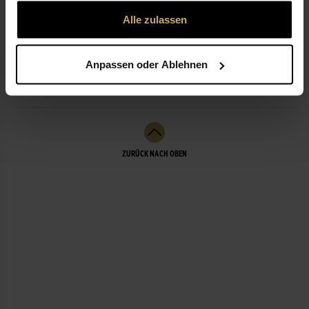
gesammelt haben.
Alle zulassen
ÖFFNUNGSZEITEN
Anpassen oder Ablehnen
LEISTUNGEN
ZURÜCK NACH OBEN