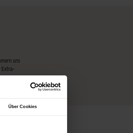
mmern uns
 Extra-
e
Über Cookies