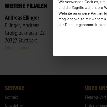
Wir verwenden Cookies, um I
WEITERE FILIALEN
und die Zugriffe auf unsere 
Website an unsere Partner fü
Andreas Ellinger
möglicherweise mit weiteren
der Dienste gesammelt habe
Ellinger, Andreas
Großglocknerstr. 32
70327 Stuttgart
Filiale anzeigen
SERVICE
ÜBER UN
Kontakt
Fleurop-Vort
Newsletter
Unternehmen