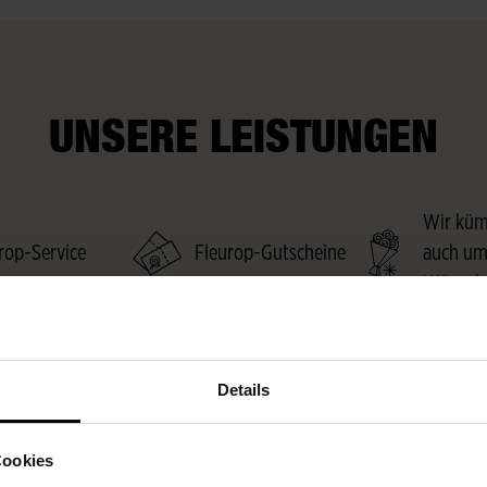
UNSERE LEISTUNGEN
Wir kü
rop-Service
Fleurop-Gutscheine
auch um
Wünsch
Details
Cookies