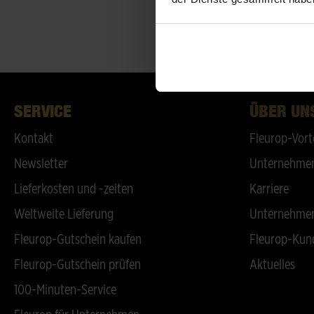
SERVICE
ÜBER UN
Kontakt
Fleurop-Vort
Newsletter
Unternehmen
Lieferkosten und -zeiten
Karriere
Weltweite Lieferung
Unternehmen
Fleurop-Gutschein kaufen
Fleurop-Kun
Fleurop-Gutschein prüfen
Aktuelles
100-Minuten-Service