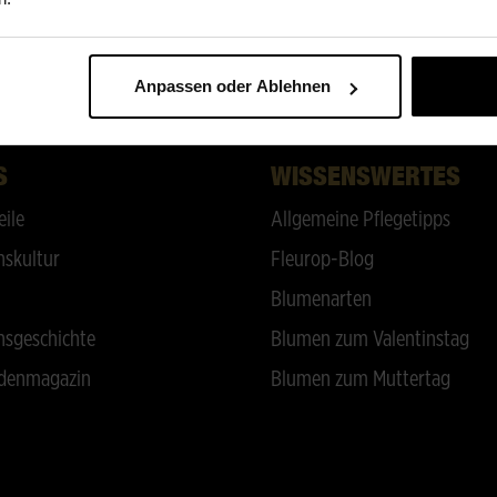
ZURÜCK NACH OBEN
Anpassen oder Ablehnen
S
WISSENSWERTES
eile
Allgemeine Pflegetipps
skultur
Fleurop-Blog
Blumenarten
sgeschichte
Blumen zum Valentinstag
denmagazin
Blumen zum Muttertag