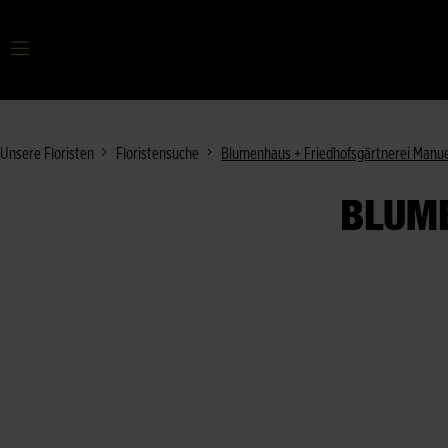
Ihr Suchbegriff
Unsere Floristen
Floristensuche
Blumenhaus + Friedhofsgärtnerei Manue
BLUME