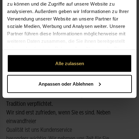
zu können und die Zugriffe auf unsere Website zu
analysieren. Außerdem geben wir Informationen zu Ihrer
ÖFFNUNGSZEITEN
Verwendung unserer Website an unsere Partner für
soziale Medien, Werbung und Analysen weiter. Unsere
Partner führen diese Informationen möglicherweise mit
NICHT LIEFERBEREIT
weiteren Daten zusammen, die Sie ihnen bereitgestellt
haben oder die sie im Rahmen Ihrer Nutzung der Dienste
gesammelt haben.
LEISTUNGEN
Alle zulassen
ÜBER UNS
Anpassen oder Ablehnen
Blumen-Bracht, seit 1887 das Fachgeschäft für Floristik..
Tradition verpflichtet.
Wir sind erst zufrieden, wenn Sie es sind. Neben
einwandfreier
Qualität ist uns Kundenservice
besonders wichtig. Wir nehmen uns Zeit für Sie.