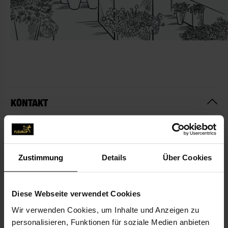
KONTAKT
Blumen Bracht
Blumen Bracht Inh. Monika Löbbert
Homberger Str. 44
Zustimmung
Details
Über Cookies
40882 Ratingen
Diese Webseite verwendet Cookies
02102-8754646
Wir verwenden Cookies, um Inhalte und Anzeigen zu
02102-8754644
personalisieren, Funktionen für soziale Medien anbieten
info@blumen-bracht.de