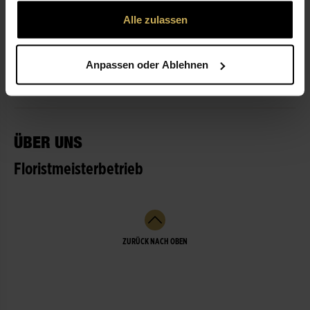
gesammelt haben.
Alle zulassen
ÖFFNUNGSZEITEN
Anpassen oder Ablehnen
LEISTUNGEN
ÜBER UNS
Floristmeisterbetrieb
ZURÜCK NACH OBEN