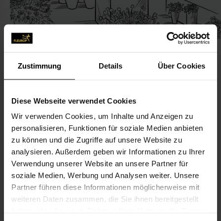
Zustimmung
Details
Über Cookies
KONTAKT
Diese Webseite verwendet Cookies
Wir verwenden Cookies, um Inhalte und Anzeigen zu
Floristik Hamm
personalisieren, Funktionen für soziale Medien anbieten
Hamm Helmut
zu können und die Zugriffe auf unsere Website zu
Linsenstr. 10
analysieren. Außerdem geben wir Informationen zu Ihrer
Verwendung unserer Website an unsere Partner für
99974 Mühlhausen
soziale Medien, Werbung und Analysen weiter. Unsere
Partner führen diese Informationen möglicherweise mit
03601-81 36 76
weiteren Daten zusammen, die Sie ihnen bereitgestellt
03601-856 74 77
haben oder die sie im Rahmen Ihrer Nutzung der Dienste
markus.hamm.fcc@me.com