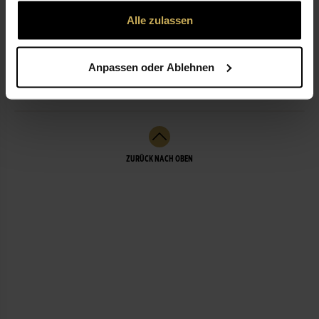
gesammelt haben.
Alle zulassen
ÖFFNUNGSZEITEN
Anpassen oder Ablehnen
LEISTUNGEN
ZURÜCK NACH OBEN