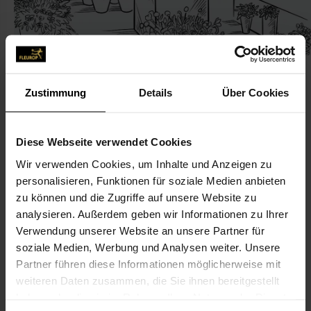
Zustimmung
Details
Über Cookies
KONTAKT
Diese Webseite verwendet Cookies
Wir verwenden Cookies, um Inhalte und Anzeigen zu
Der Blumenladen
personalisieren, Funktionen für soziale Medien anbieten
Jank, Ingo
zu können und die Zugriffe auf unsere Website zu
Olgastr. 54
analysieren. Außerdem geben wir Informationen zu Ihrer
Verwendung unserer Website an unsere Partner für
70182 Stuttgart
soziale Medien, Werbung und Analysen weiter. Unsere
Partner führen diese Informationen möglicherweise mit
0711-24 14 66
weiteren Daten zusammen, die Sie ihnen bereitgestellt
0711-236 12 44
haben oder die sie im Rahmen Ihrer Nutzung der Dienste
info@derblumenladen.net