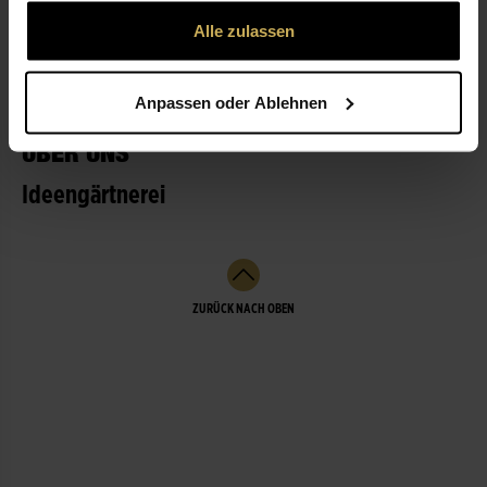
gesammelt haben.
Alle zulassen
LEISTUNGEN
Anpassen oder Ablehnen
ÜBER UNS
Ideengärtnerei
ZURÜCK NACH OBEN