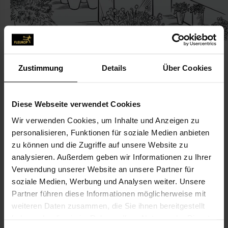
Zustimmung
Details
Über Cookies
KONTAKT
Diese Webseite verwendet Cookies
Wir verwenden Cookies, um Inhalte und Anzeigen zu
Christian Borowski
personalisieren, Funktionen für soziale Medien anbieten
Borowski, Christian
zu können und die Zugriffe auf unsere Website zu
Friedhofsweg 1-3
analysieren. Außerdem geben wir Informationen zu Ihrer
Verwendung unserer Website an unsere Partner für
37431 Bad Lauterberg im Harz
soziale Medien, Werbung und Analysen weiter. Unsere
Partner führen diese Informationen möglicherweise mit
05524-3420
weiteren Daten zusammen, die Sie ihnen bereitgestellt
haben oder die sie im Rahmen Ihrer Nutzung der Dienste
Blumengeschaeft-Borowski@t-online.de