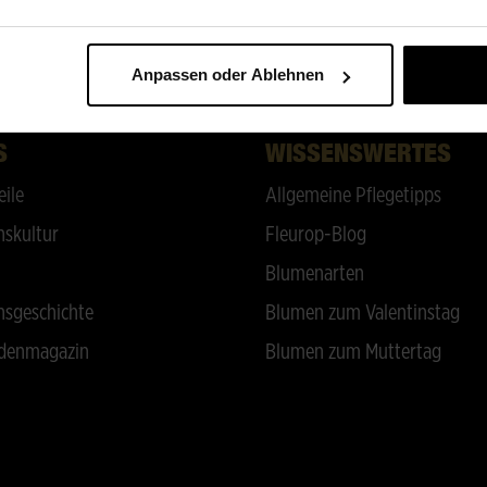
ZURÜCK NACH OBEN
Anpassen oder Ablehnen
S
WISSENSWERTES
eile
Allgemeine Pflegetipps
skultur
Fleurop-Blog
Blumenarten
sgeschichte
Blumen zum Valentinstag
denmagazin
Blumen zum Muttertag