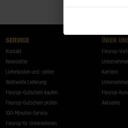
SERVICE
ÜBER UN
Kontakt
Fleurop-Vort
Newsletter
Unternehmen
Lieferkosten und -zeiten
Karriere
Weltweite Lieferung
Unternehmen
Fleurop-Gutschein kaufen
Fleurop-Kun
Fleurop-Gutschein prüfen
Aktuelles
100-Minuten-Service
Fleurop für Unternehmen