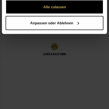
gesammelt haben.
Alle zulassen
ÖFFNUNGSZEITEN
Anpassen oder Ablehnen
LEISTUNGEN
ZURÜCK NACH OBEN