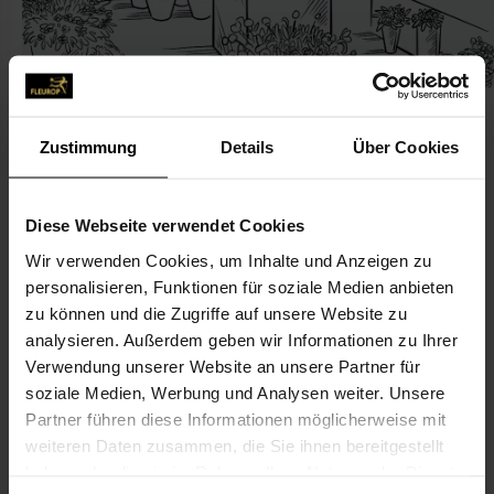
Zustimmung
Details
Über Cookies
KONTAKT
Diese Webseite verwendet Cookies
Wir verwenden Cookies, um Inhalte und Anzeigen zu
Christa's Blumenhaus
personalisieren, Funktionen für soziale Medien anbieten
Sönksen, Christa, Christa's Blumenhaus
zu können und die Zugriffe auf unsere Website zu
Süderstr. 26
analysieren. Außerdem geben wir Informationen zu Ihrer
Verwendung unserer Website an unsere Partner für
25821 Bredstedt
soziale Medien, Werbung und Analysen weiter. Unsere
Partner führen diese Informationen möglicherweise mit
04671-15 50
weiteren Daten zusammen, die Sie ihnen bereitgestellt
04671-93 00 74
haben oder die sie im Rahmen Ihrer Nutzung der Dienste
christas-blumenladen@web.de