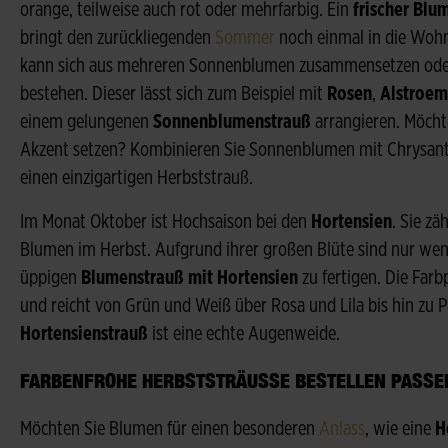
orange, teilweise auch rot oder mehrfarbig. Ein
frischer Bl
bringt den zurückliegenden
Sommer
noch einmal in die Wohn
kann sich aus mehreren Sonnenblumen zusammensetzen oder 
bestehen. Dieser lässt sich zum Beispiel mit
Rosen
,
Alstroem
einem gelungenen
Sonnenblumenstrauß
arrangieren. Möcht
Akzent setzen? Kombinieren Sie Sonnenblumen mit Chrysant
einen einzigartigen Herbststrauß.
Im Monat Oktober ist Hochsaison bei den
Hortensien
. Sie zä
Blumen im Herbst. Aufgrund ihrer großen Blüte sind nur weni
üppigen
Blumenstrauß mit Hortensien
zu fertigen. Die Farb
und reicht von Grün und Weiß über Rosa und Lila bis hin zu P
Hortensienstrauß
ist eine echte Augenweide.
FARBENFROHE HERBSTSTRÄUSSE BESTELLEN PASSEN
Möchten Sie Blumen für einen besonderen
Anlass
, wie eine
H