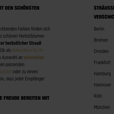
T DEN SCHÖNSTEN F
STRÄUSSE 
ERSCHIC
euchtenden Farben finden sich
Berlin
s schönen Herbstblumen
Bremen
er herbstlicher Strauß
 Ob als
Dekoration für Ihr
Dresden
en Auswahl an
saisonalen
Frankfurt
 den passenden
ochzeit
oder zu einem
Hamburg
ein, dass jeder Empfänger
Hannover
Köln
 FREUDE BEREITEN MIT F
München