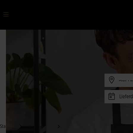
Ihr Suchbegriff
Verfügbark
Lieferd
Startseite
Saisonale Sträuße
Herbst