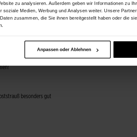
Website zu analysieren. Außerdem geben wir Informationen zu I
r soziale Medien, Werbung und Analysen weiter. Unsere Partner
ie das
Stielende
der Pflanze
 Daten zusammen, die Sie ihnen bereitgestellt haben oder die s
ne Schnittblume nimmt
n.
e bei Fleurop frische
Päckchen
Anpassen oder Ablehnen
asser geben. So bleibt Ihnen
e richtige Pflege ist
hlen!
erbststrauß besonders gut