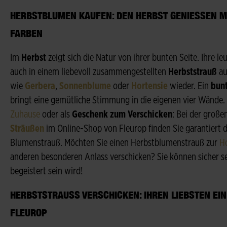
HERBSTBLUMEN KAUFEN: DEN HERBST GENIESSEN MI
ARBEN
Im
Herbst
zeigt sich die Natur von ihrer bunten Seite. Ihre l
auch in einem liebevoll zusammengestellten
Herbststrauß
au
wie
Gerbera
,
Sonnenblume
oder
Hortensie
wieder. Ein
bunt
bringt eine gemütliche Stimmung in die eigenen vier Wände.
Zuhause
oder als
Geschenk zum Verschicken
: Bei der groß
Sträußen
im Online-Shop von Fleurop finden Sie garantiert
Blumenstrauß. Möchten Sie einen Herbstblumenstrauß zur
H
anderen besonderen Anlass verschicken? Sie können sicher s
begeistert sein wird!
HERBSTSTRAUSS VERSCHICKEN: IHREN LIEBSTEN EINE
LEUROP