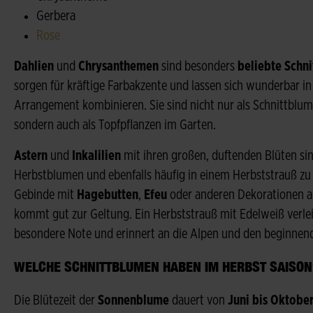
Gerbera
Rose
Dahlien
und
Chrysanthemen
sind besonders
beliebte Schn
sorgen für kräftige Farbakzente und lassen sich wunderbar in
Arrangement kombinieren. Sie sind nicht nur als Schnittblum
sondern auch als Topfpflanzen im Garten.
Astern
und
Inkalilien
mit ihren großen, duftenden Blüten s
Herbstblumen und ebenfalls häufig in einem Herbststrauß zu 
Gebinde mit
Hagebutten
,
Efeu
oder anderen Dekorationen a
kommt gut zur Geltung. Ein Herbststrauß mit Edelweiß verl
besondere Note und erinnert an die Alpen und den beginnen
WELCHE SCHNITTBLUMEN HABEN IM HERBST SAISON
Die Blütezeit der
Sonnenblume
dauert von
Juni bis Oktobe