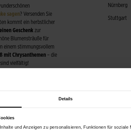
Nürnberg
 wunderschönen
ke sagen
? Versenden Sie
Stuttgart
ten kommt ein herbstlicher
leinen Geschenk
zur
schöne Blumensträuße für
 Von einem stimmungsvollem
uß mit Chrysanthemen
– die
ind vielfältig!
rschicken und Ihren Liebsten
können sich mit einem
elbst nach Hause holen.
Details
 zarten Duft verströmen,
angiert in einer Vase, sind
ich. Eine Herbststrauß Deko
Cookies
 Sonnenstrahlen des
nhalte und Anzeigen zu personalisieren, Funktionen für soziale