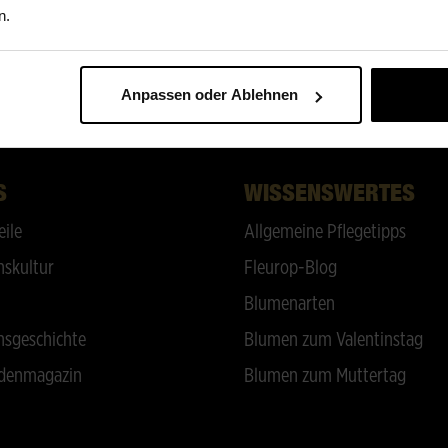
n.
Anpassen oder Ablehnen
ZURÜCK NACH OBEN
S
WISSENSWERTES
eile
Allgemeine Pflegetipps
skultur
Fleurop-Blog
Blumenarten
sgeschichte
Blumen zum Valentinstag
denmagazin
Blumen zum Muttertag