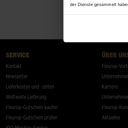
der Dienste gesammelt habe
SERVICE
ÜBER UN
Kontakt
Fleurop-Vort
Newsletter
Unternehmen
Lieferkosten und -zeiten
Karriere
Weltweite Lieferung
Unternehmen
Fleurop-Gutschein kaufen
Fleurop-Kun
Fleurop-Gutschein prüfen
Aktuelles