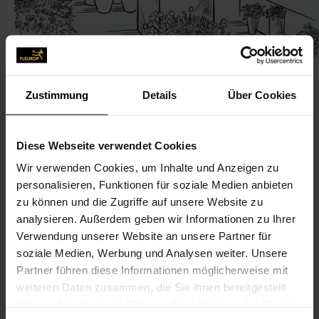
Zustimmung
Details
Über Cookies
KONTAKT
Diese Webseite verwendet Cookies
Wir verwenden Cookies, um Inhalte und Anzeigen zu
Martina Zieglmüller
personalisieren, Funktionen für soziale Medien anbieten
Zieglmüller, Martina
zu können und die Zugriffe auf unsere Website zu
Görlitzer Str. 93
analysieren. Außerdem geben wir Informationen zu Ihrer
Verwendung unserer Website an unsere Partner für
78052 Villingen-Schwenningen
soziale Medien, Werbung und Analysen weiter. Unsere
Partner führen diese Informationen möglicherweise mit
07721-705 39
weiteren Daten zusammen, die Sie ihnen bereitgestellt
07721-409 66 92
haben oder die sie im Rahmen Ihrer Nutzung der Dienste
blumen-villingen@t-online.de