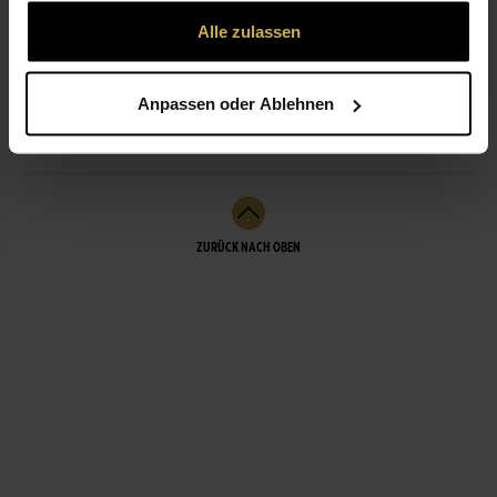
gesammelt haben.
Alle zulassen
NICHT LIEFERBEREIT
Anpassen oder Ablehnen
LEISTUNGEN
ZURÜCK NACH OBEN