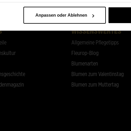
ZURÜCK NACH OBEN
Anpassen oder Ablehnen
S
WISSENSWERTES
eile
Allgemeine Pflegetipps
skultur
Fleurop-Blog
Blumenarten
sgeschichte
Blumen zum Valentinstag
denmagazin
Blumen zum Muttertag