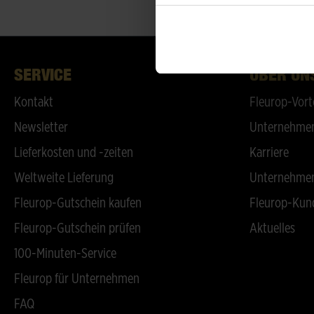
SERVICE
ÜBER UN
Kontakt
Fleurop-Vort
Newsletter
Unternehmen
Lieferkosten und -zeiten
Karriere
Weltweite Lieferung
Unternehmen
Fleurop-Gutschein kaufen
Fleurop-Kun
Fleurop-Gutschein prüfen
Aktuelles
100-Minuten-Service
Fleurop für Unternehmen
FAQ