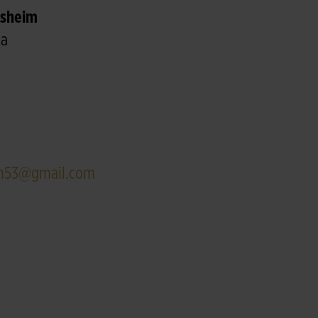
tsheim
ka
im53@gmail.com