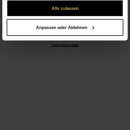
gesammelt haben.
Alle zulassen
LEISTUNGEN
Anpassen oder Ablehnen
ZURÜCK NACH OBEN