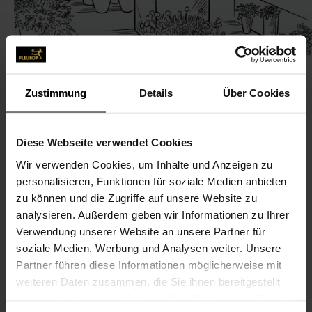
Zustimmung
Details
Über Cookies
KONTAKT
Diese Webseite verwendet Cookies
Wir verwenden Cookies, um Inhalte und Anzeigen zu
blumen hager
personalisieren, Funktionen für soziale Medien anbieten
Hager, Wilbert
zu können und die Zugriffe auf unsere Website zu
Kuhlendahler Str. 6
analysieren. Außerdem geben wir Informationen zu Ihrer
Verwendung unserer Website an unsere Partner für
42553 Velbert
soziale Medien, Werbung und Analysen weiter. Unsere
Partner führen diese Informationen möglicherweise mit
02053-800 00
weiteren Daten zusammen, die Sie ihnen bereitgestellt
02053-83 97 70
haben oder die sie im Rahmen Ihrer Nutzung der Dienste
wilbert.hager@uvb-velbert.de