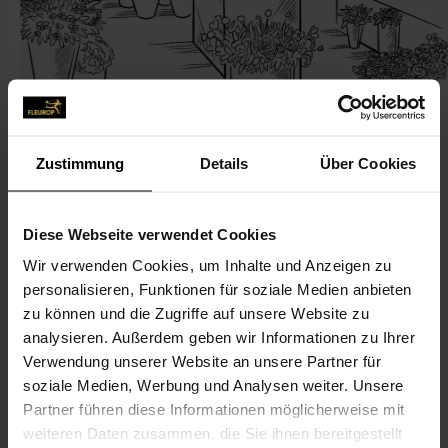
Zustimmung
Details
Über Cookies
KONTAKT
Diese Webseite verwendet Cookies
Blumen Spechtmeyer
Wir verwenden Cookies, um Inhalte und Anzeigen zu
Spechtmeyer, Heiko
personalisieren, Funktionen für soziale Medien anbieten
Kirchstr. 35
zu können und die Zugriffe auf unsere Website zu
32339 Espelkamp
analysieren. Außerdem geben wir Informationen zu Ihrer
Verwendung unserer Website an unsere Partner für
soziale Medien, Werbung und Analysen weiter. Unsere
05743-81 57
Partner führen diese Informationen möglicherweise mit
05743-92 08 39
weiteren Daten zusammen, die Sie ihnen bereitgestellt
info@blumenspechtmeyer.de