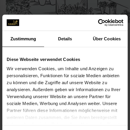
Zustimmung
Details
Über Cookies
KONTAKT
Diese Webseite verwendet Cookies
Wir verwenden Cookies, um Inhalte und Anzeigen zu
Joachim Kiefer
personalisieren, Funktionen für soziale Medien anbieten
Kiefer, Joachim
zu können und die Zugriffe auf unsere Website zu
Sankt-Martiner-Str. 3
analysieren. Außerdem geben wir Informationen zu Ihrer
Verwendung unserer Website an unsere Partner für
67487 Maikammer
soziale Medien, Werbung und Analysen weiter. Unsere
Partner führen diese Informationen möglicherweise mit
06321-95 28 00
weiteren Daten zusammen, die Sie ihnen bereitgestellt
06321-95 28 01
haben oder die sie im Rahmen Ihrer Nutzung der Dienste
post@blumen-kiefer.de