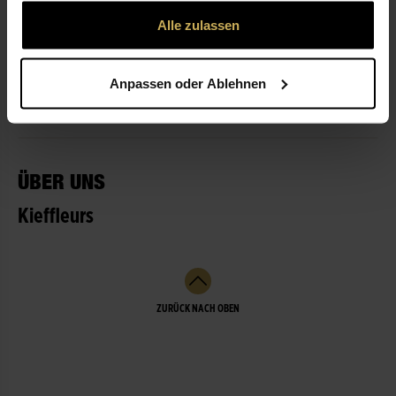
gesammelt haben.
Alle zulassen
ÖFFNUNGSZEITEN
Anpassen oder Ablehnen
LEISTUNGEN
ÜBER UNS
Kieffleurs
ZURÜCK NACH OBEN