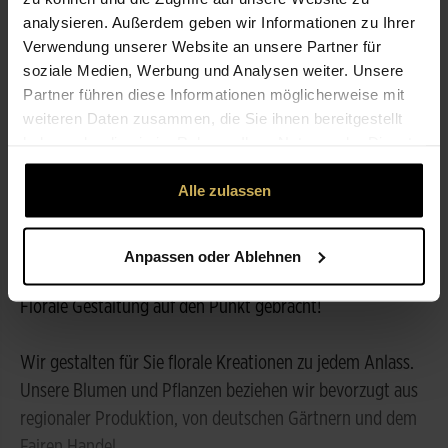
analysieren. Außerdem geben wir Informationen zu Ihrer
Verwendung unserer Website an unsere Partner für
ÖFFNUNGSZEITEN
soziale Medien, Werbung und Analysen weiter. Unsere
Partner führen diese Informationen möglicherweise mit
weiteren Daten zusammen, die Sie ihnen bereitgestellt
NICHT LIEFERBEREIT
haben oder die sie im Rahmen Ihrer Nutzung der Dienste
gesammelt haben.
LEISTUNGEN
Alle zulassen
Anpassen oder Ablehnen
ÜBER UNS
Florale Gestaltung auf den Punkt gebracht!
Wir gestalten für Sie florale Kreationen zu jedem Anlass.
Unsere Blumen und Pflanzen beziehen wir bevorzugt aus
regionaler Produktion, von deutschen Gärtnern und dem
Fairen Handel.