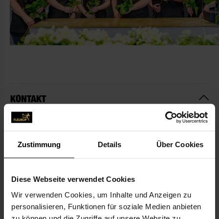
KONTAKT
Blumen Hodapp
Blumen Hodapp Inh. Caroline Steimle
Zustimmung
Details
Über Cookies
Hauptstr. 117
77876 Kappelrodeck
Diese Webseite verwendet Cookies
07842-451
Wir verwenden Cookies, um Inhalte und Anzeigen zu
personalisieren, Funktionen für soziale Medien anbieten
info@blumen-hodapp.de
zu können und die Zugriffe auf unsere Website zu