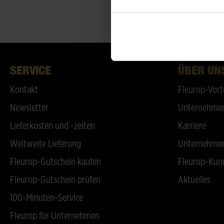
SERVICE
ÜBER UN
Kontakt
Fleurop-Vort
Newsletter
Unternehmen
Lieferkosten und -zeiten
Karriere
Weltweite Lieferung
Unternehmen
Fleurop-Gutschein kaufen
Fleurop-Kun
Fleurop-Gutschein prüfen
Aktuelles
100-Minuten-Service
Fleurop für Unternehmen