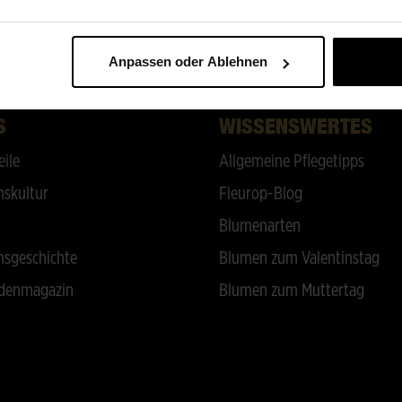
ZURÜCK NACH OBEN
Anpassen oder Ablehnen
S
WISSENSWERTES
eile
Allgemeine Pflegetipps
skultur
Fleurop-Blog
Blumenarten
sgeschichte
Blumen zum Valentinstag
denmagazin
Blumen zum Muttertag