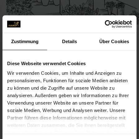
Zustimmung
Details
Über Cookies
KONTAKT
Diese Webseite verwendet Cookies
Wir verwenden Cookies, um Inhalte und Anzeigen zu
Blumen Wevelsiep
personalisieren, Funktionen für soziale Medien anbieten
Wevelsiep, Werner
zu können und die Zugriffe auf unsere Website zu
Ruhrstr. 136
analysieren. Außerdem geben wir Informationen zu Ihrer
Verwendung unserer Website an unsere Partner für
44869 Bochum
soziale Medien, Werbung und Analysen weiter. Unsere
Partner führen diese Informationen möglicherweise mit
02327-714 14
weiteren Daten zusammen, die Sie ihnen bereitgestellt
02327-974 63 45
haben oder die sie im Rahmen Ihrer Nutzung der Dienste
w.wevelsiep@googlemail.com