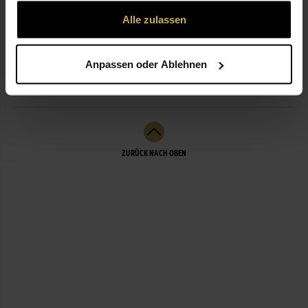
gesammelt haben.
Alle zulassen
NICHT LIEFERBEREIT
Anpassen oder Ablehnen
LEISTUNGEN
ZURÜCK NACH OBEN