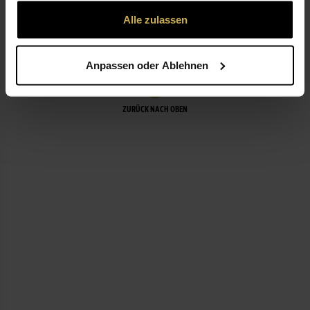
gesammelt haben.
Alle zulassen
LEISTUNGEN
Anpassen oder Ablehnen
ZURÜCK NACH OBEN