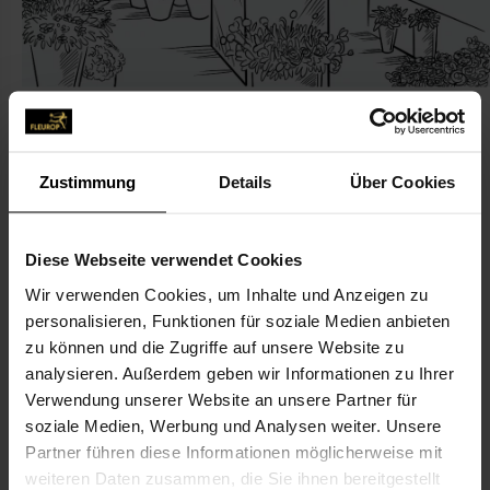
Zustimmung
Details
Über Cookies
KONTAKT
Diese Webseite verwendet Cookies
Blumen Süßenbach
Wir verwenden Cookies, um Inhalte und Anzeigen zu
Süßenbach, Holger
personalisieren, Funktionen für soziale Medien anbieten
Auf dem Steinwege 17
zu können und die Zugriffe auf unsere Website zu
37574 Einbeck
analysieren. Außerdem geben wir Informationen zu Ihrer
Verwendung unserer Website an unsere Partner für
soziale Medien, Werbung und Analysen weiter. Unsere
05561-33 34
Partner führen diese Informationen möglicherweise mit
weiteren Daten zusammen, die Sie ihnen bereitgestellt
suessenbach-einbeck@t-online.de