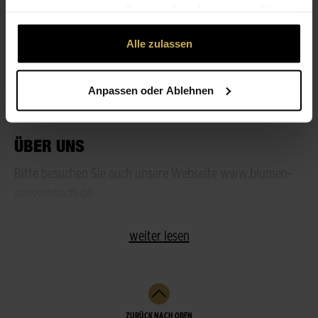
haben oder die sie im Rahmen Ihrer Nutzung der Dienste
gesammelt haben.
ÖFFNUNGSZEITEN
Alle zulassen
LEISTUNGEN
Anpassen oder Ablehnen
ÜBER UNS
Bitte besuchen Sie auch unsere Webseite www.blumen-
suessenbach.de
weiter lesen
ZURÜCK NACH OBEN