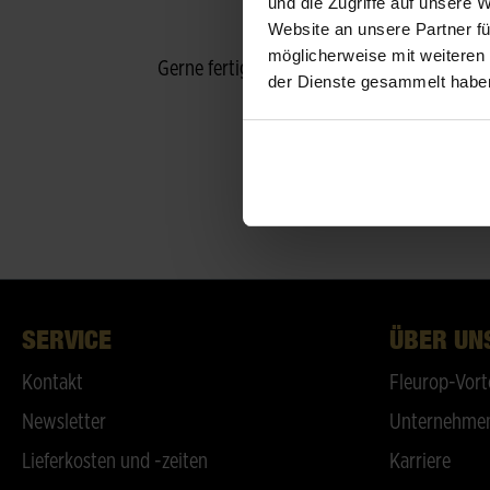
und die Zugriffe auf unsere 
Website an unsere Partner fü
möglicherweise mit weiteren
Gerne fertige ich individuelle Arrangement
der Dienste gesammelt habe
SERVICE
ÜBER UN
Kontakt
Fleurop-Vort
Newsletter
Unternehmen
Lieferkosten und -zeiten
Karriere