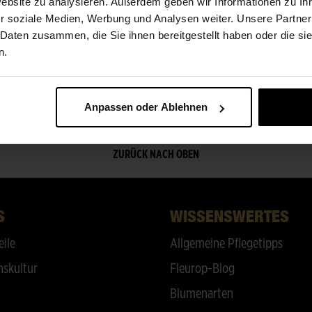
ÜBER UNS
Website zu analysieren. Außerdem geben wir Informationen zu I
r soziale Medien, Werbung und Analysen weiter. Unsere Partner
 Daten zusammen, die Sie ihnen bereitgestellt haben oder die s
s nach telefonischer Absprache.
n.
Anpassen oder Ablehnen
ZURÜCK NACH OBEN
S
WISSENSWERTES
eile
Allgemeine Pflegetipps
skultur
Fleurop-Blog
Blumenarten