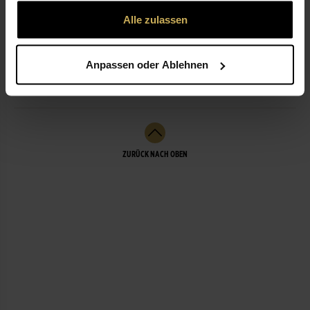
gesammelt haben.
Alle zulassen
ÖFFNUNGSZEITEN
Anpassen oder Ablehnen
LEISTUNGEN
ZURÜCK NACH OBEN