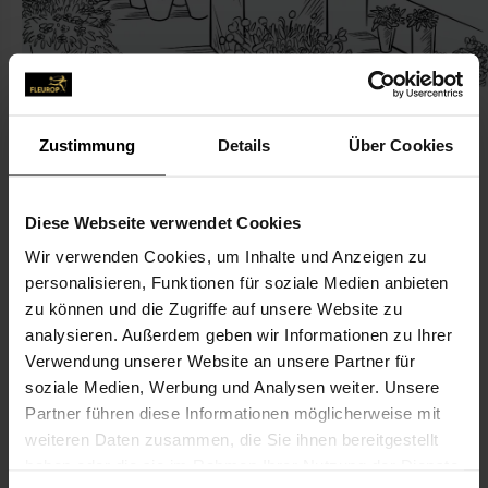
Zustimmung
Details
Über Cookies
KONTAKT
Diese Webseite verwendet Cookies
Wir verwenden Cookies, um Inhalte und Anzeigen zu
Blumen Paul
personalisieren, Funktionen für soziale Medien anbieten
Schulke Jan-Paul
zu können und die Zugriffe auf unsere Website zu
Schinderdam 1
analysieren. Außerdem geben wir Informationen zu Ihrer
Verwendung unserer Website an unsere Partner für
24960 Glücksburg
soziale Medien, Werbung und Analysen weiter. Unsere
Partner führen diese Informationen möglicherweise mit
04631-40 69 10
weiteren Daten zusammen, die Sie ihnen bereitgestellt
04631-40 69 11
haben oder die sie im Rahmen Ihrer Nutzung der Dienste
info@blumenpaul.de