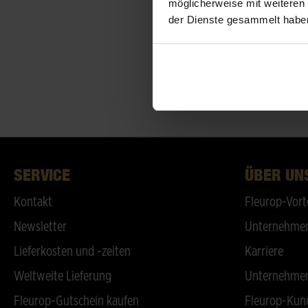
möglicherweise mit weiteren
der Dienste gesammelt habe
SERVICE
ÜBER UN
Kontakt
Fleurop-Vort
Newsletter
Unternehmen
Lieferkosten und -zeiten
Karriere
Weltweite Lieferung
Unternehmen
Fleurop-Gutschein kaufen
Fleurop-Kun