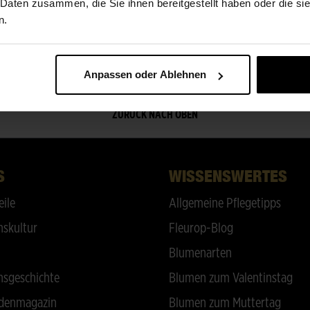
ÜBER UNS
 Daten zusammen, die Sie ihnen bereitgestellt haben oder die s
n.
Meisterbetrieb
Anpassen oder Ablehnen
ZURÜCK NACH OBEN
S
WISSENSWERTES
eile
Allgemeine Pflegetipps
skultur
Fleurop-Blog
Blumenarten
sgeschichte
Blumen zum Valentinstag
denmagazin
Blumen zum Muttertag