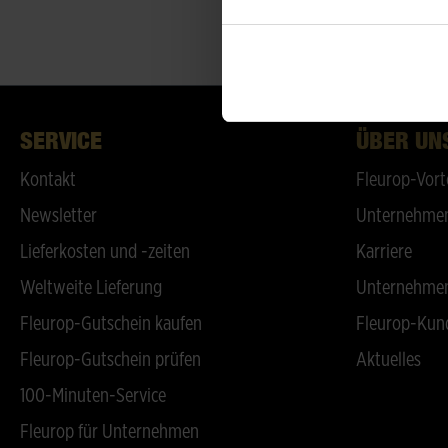
SERVICE
ÜBER UN
Kontakt
Fleurop-Vort
Newsletter
Unternehmen
Lieferkosten und -zeiten
Karriere
Weltweite Lieferung
Unternehmen
Fleurop-Gutschein kaufen
Fleurop-Kun
Fleurop-Gutschein prüfen
Aktuelles
100-Minuten-Service
Fleurop für Unternehmen