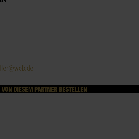
aus
ller@web.de
VON DIESEM PARTNER BESTELLEN