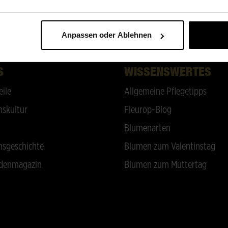
ZURÜCK NACH OBEN
Anpassen oder Ablehnen
S
WISSENSWERTES
eile
Allgemeine Pflegetipps
skultur
Fleurop-Blog
Blumenarten
sgeschichte
Blumen zum Valentinstag
denmagazin
Blumen zum Muttertag