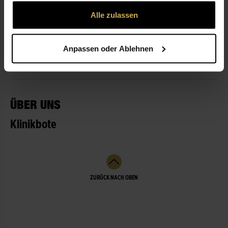
gesammelt haben.
Alle zulassen
ÖFFNUNGSZEITEN
Anpassen oder Ablehnen
LEISTUNGEN
ÜBER UNS
Klinikbote
ZURÜCK NACH OBEN