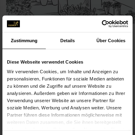
Zustimmung
Details
Über Cookies
KONTAKT
Diese Webseite verwendet Cookies
Wir verwenden Cookies, um Inhalte und Anzeigen zu
Blumen Debus
personalisieren, Funktionen für soziale Medien anbieten
Debus, Othmar
zu können und die Zugriffe auf unsere Website zu
Bruchstr. 25-26
analysieren. Außerdem geben wir Informationen zu Ihrer
Verwendung unserer Website an unsere Partner für
57271 Hilchenbach
soziale Medien, Werbung und Analysen weiter. Unsere
Partner führen diese Informationen möglicherweise mit
02733-44 55
weiteren Daten zusammen, die Sie ihnen bereitgestellt
02733-37 96
haben oder die sie im Rahmen Ihrer Nutzung der Dienste
info@blumen-debus.de