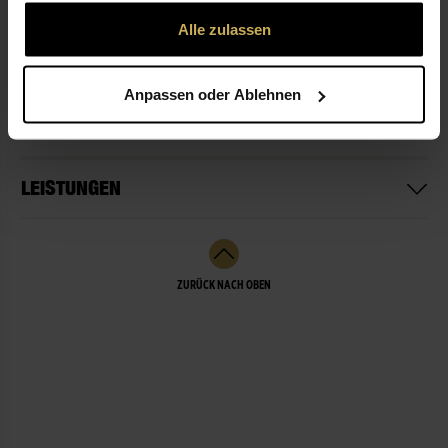
gesammelt haben.
Alle zulassen
ÖFFNUNGSZEITEN
Anpassen oder Ablehnen
NICHT LIEFERBEREIT
LEISTUNGEN
ZURÜCK NACH OBEN