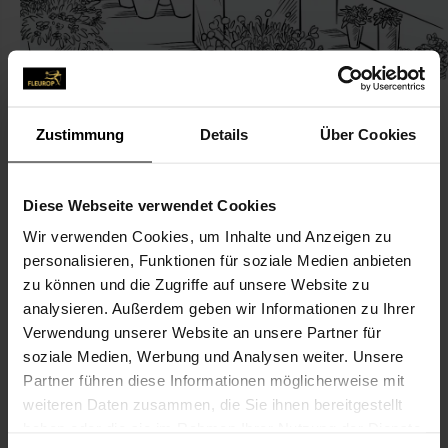
Zustimmung
Details
Über Cookies
KONTAKT
Diese Webseite verwendet Cookies
Wir verwenden Cookies, um Inhalte und Anzeigen zu
Blumen Baruch
personalisieren, Funktionen für soziale Medien anbieten
Baruch, Stephan
zu können und die Zugriffe auf unsere Website zu
Gudrunstr. 32
analysieren. Außerdem geben wir Informationen zu Ihrer
Verwendung unserer Website an unsere Partner für
90459 Nürnberg
soziale Medien, Werbung und Analysen weiter. Unsere
Partner führen diese Informationen möglicherweise mit
0911-44 28 80
weiteren Daten zusammen, die Sie ihnen bereitgestellt
0911-43 92 98 96
haben oder die sie im Rahmen Ihrer Nutzung der Dienste
blumen-baruch@t-online.de