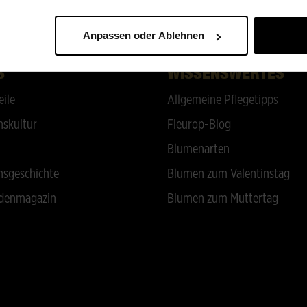
ZURÜCK NACH OBEN
Anpassen oder Ablehnen
S
WISSENSWERTES
eile
Allgemeine Pflegetipps
skultur
Fleurop-Blog
Blumenarten
sgeschichte
Blumen zum Valentinstag
denmagazin
Blumen zum Muttertag