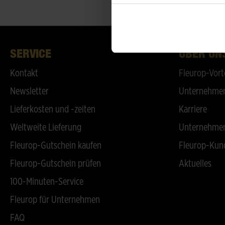
SERVICE
ÜBER UN
Kontakt
Fleurop-Vort
Newsletter
Unternehmen
Lieferkosten und -zeiten
Karriere
Weltweite Lieferung
Unternehmen
Fleurop-Gutschein kaufen
Fleurop-Kun
Fleurop-Gutschein prüfen
Aktuelles
100-Minuten-Service
Fleurop für Unternehmen
FAQ