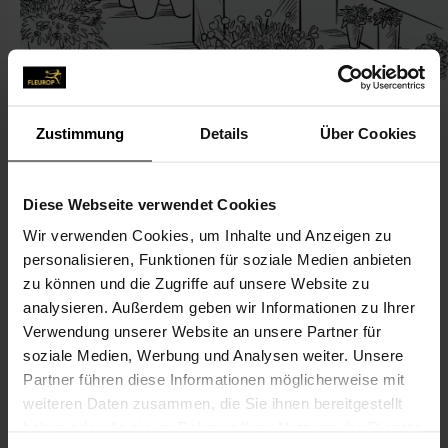
Zustimmung
Details
Über Cookies
KONTAKT
Diese Webseite verwendet Cookies
Wir verwenden Cookies, um Inhalte und Anzeigen zu
Blumen-Schmid
personalisieren, Funktionen für soziale Medien anbieten
Schmid-Kiesel, Sabine
zu können und die Zugriffe auf unsere Website zu
Böblinger Str. 5
analysieren. Außerdem geben wir Informationen zu Ihrer
Verwendung unserer Website an unsere Partner für
70178 Stuttgart
soziale Medien, Werbung und Analysen weiter. Unsere
Partner führen diese Informationen möglicherweise mit
0711-60 91 84
weiteren Daten zusammen, die Sie ihnen bereitgestellt
0711-607 03 30
haben oder die sie im Rahmen Ihrer Nutzung der Dienste
wernerschmid2@arcor.de