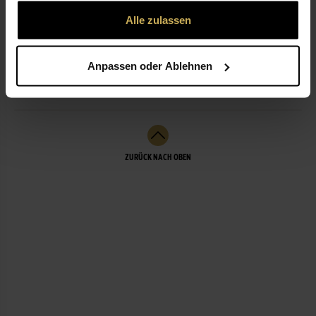
gesammelt haben.
Alle zulassen
ÖFFNUNGSZEITEN
Anpassen oder Ablehnen
LEISTUNGEN
ZURÜCK NACH OBEN